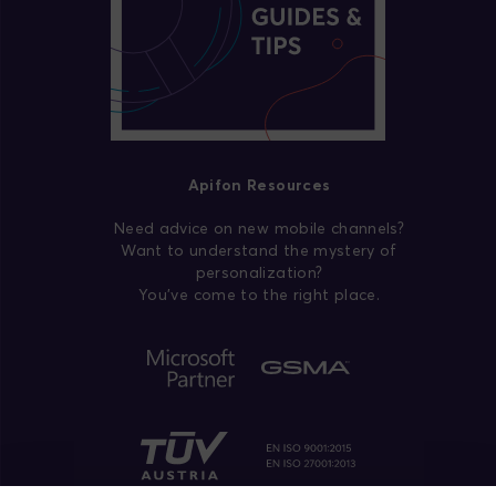
Apifon Resources
Need advice on new mobile channels?
Want to understand the mystery of
personalization?
You’ve come to the right place.