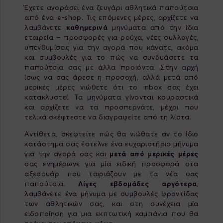
Έχετε αγοράσει ένα ζευγάρι αθλητικά παπούτσια
από ένα e-shop. Τις επόμενες μέρες, αρχίζετε να
λαμβάνετε
καθημερινά
μηνύματα από την ίδια
εταιρεία – προσφορές για ρούχα, νέες συλλογές,
υπενθυμίσεις για την αγορά που κάνατε, ακόμα
και συμβουλές για το πώς να συνδυάσετε τα
παπούτσια σας με άλλα προϊόντα. Στην αρχή
ίσως να σας άρεσε η προσοχή, αλλά μετά από
μερικές μέρες νιώθετε ότι το inbox σας έχει
κατακλυστεί. Τα μηνύματα γίνονται κουραστικά
και αρχίζετε να τα προσπερνάτε, μέχρι που
τελικά σκέφτεστε να διαγραφείτε από τη λίστα.
Αντίθετα, σκεφτείτε πώς θα νιώθατε αν το ίδιο
κατάστημα σας έστελνε ένα ευχαριστήριο μήνυμα
για την αγορά σας και
μετά από μερικές μέρες
σας ενημέρωνε για μία ειδική προσφορά στα
αξεσουάρ που ταιριάζουν με τα νέα σας
παπούτσια.
Λίγες εβδομάδες αργότερα
,
λαμβάνετε ένα μήνυμα με συμβουλές φροντίδας
των αθλητικών σας, και στη συνέχεια μία
ειδοποίηση για μια εκπτωτική καμπάνια που θα