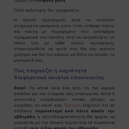
τρέχει τον
επόμενο μήνα
.
Πολύ καλύτερα, δεν συμφωνείτε;
Η σωστή προσέγγιση είναι να στέλνετε
στοχευμένα μηνύματα, μόνο όταν υπάρχει λόγος,
και πάντα με περιεχόμενο που ενδιαφέρει
πραγματικά τον πελάτη. Αντί να κατακλύζετε το
inbox του με κάθε είδους προσφορές,
επικεντρωθείτε σε αυτά που θα του φανούν
χρήσιμα και θα τον κάνουν να θέλει να ανοίξει τα
μηνύματά σας.
Πώς επηρεάζει η συχνότητα
διαφορετικά κανάλια επικοινωνίας
Email:
Το email είναι ένα από τα πιο ισχυρά
κανάλια για την εταιρική σας επικοινωνία, αλλά η
αποστολή υπερβολικών emails μπορεί να
κουράσει το κοινό σας.
Έρευνες
δείχνουν ότι αν
στέλνετε
περισσότερα από πέντε emails την
εβδομάδα
, η αποτελεσματικότητα θα αρχίσει να
μειώνεται, με την ιδανική συχνότητα να κυμαίνεται
μεταξύ
ενός ή δύο emails την εβδομάδα
.