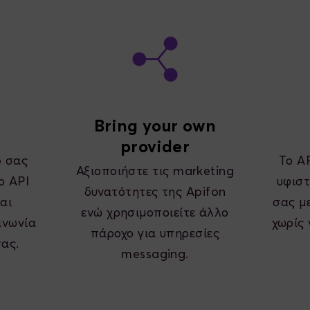
Bring your own
provider
p σας
Το AP
Αξιοποιήστε τις marketing
ο API
υφιστ
δυνατότητες της Apifon
αι
σας μ
ενώ χρησιμοποιείτε άλλο
ινωνία
χωρίς 
πάροχο για υπηρεσίες
σας.
messaging.