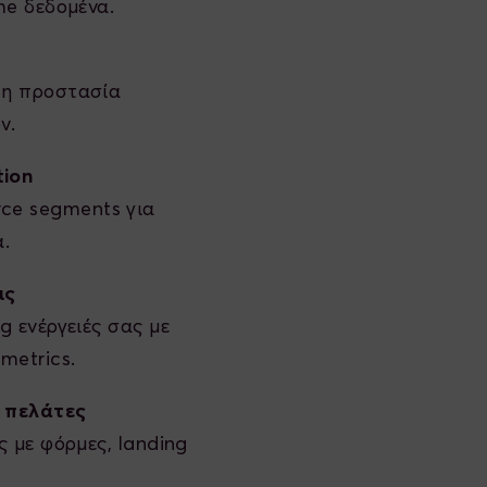
me δεδομένα.
τη προστασία
ν.
tion
ce segments για
α.
ις
g ενέργειές σας με
metrics.
ς πελάτες
ς με φόρμες, landing