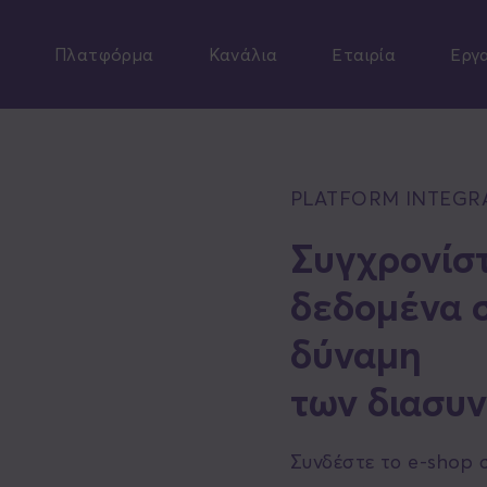
Skip
to
Πλατφόρμα
Κανάλια
Εταιρία
Εργ
main
content
PLATFORM INTEGR
Συγχρονίστ
δεδομένα σ
δύναμη
των διασυ
Συνδέστε το e-shop 