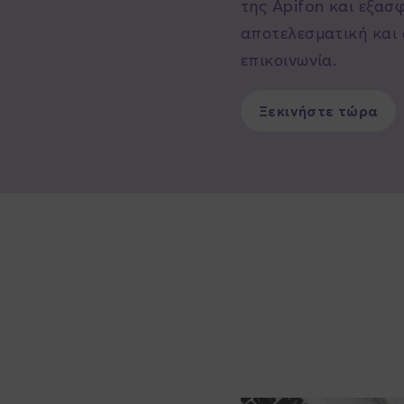
της Apifon και εξασ
αποτελεσματική και 
επικοινωνία.
Ξεκινήστε τώρα