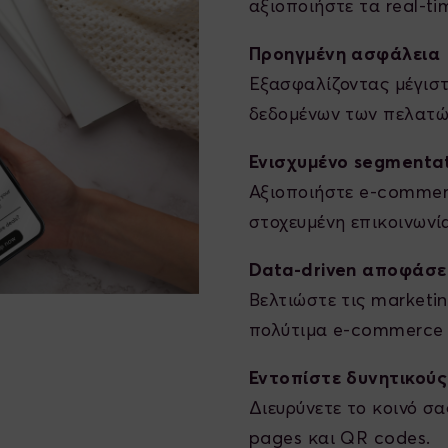
αξιοποιήστε τα real-ti
Προηγμένη ασφάλεια
Εξασφαλίζοντας μέγισ
δεδομένων των πελατώ
Ενισχυμένο segmenta
Αξιοποιήστε e-commer
στοχευμένη επικοινωνί
Data-driven
αποφάσε
Βελτιώστε τις marketin
πολύτιμα e-commerce 
Εντοπίστε δυνητικού
Διευρύνετε το κοινό σα
pages και QR codes.