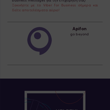
business messages για την επιχείρησή σας!
Ξεκινήστε με το Viber for Business σήμερα και
δείτε αποτελέσματα αύριο!
Apifon
go beyond