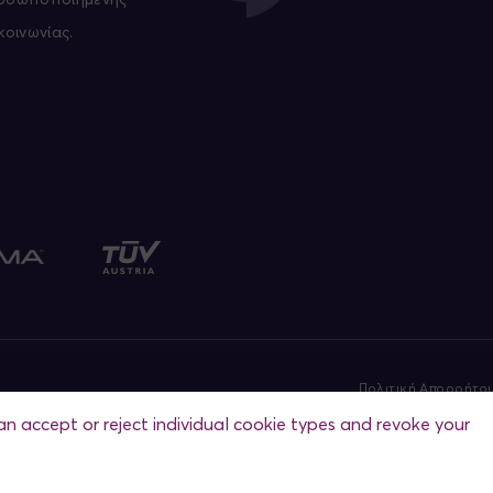
κοινωνίας.
Πολιτική Απορρήτο
τη / Βιέννη
an accept or reject individual cookie types and revoke your
Πληρο