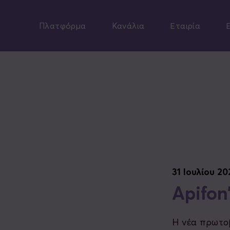
Skip
to
Πλατφόρμα
Κανάλια
Εταιρία
main
content
31 Ιουλίου 20
Apifon
Η νέα πρωτοβ