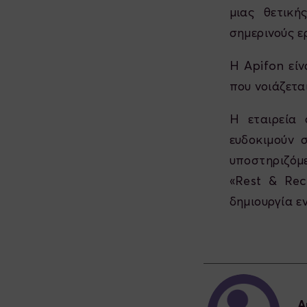
μιας θετική
σημερινούς ε
Η Apifon είν
που νοιάζετα
H εταιρεία
ευδοκιμούν 
υποστηριζόμε
«Rest & Rec
δημιουργία ε
A