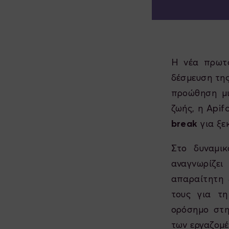
Η νέα πρωτο
δέσμευση της
προώθηση μι
ζωής, η Apif
break
για ξε
Στο δυναμικ
αναγνωρίζε
απαραίτητη 
τους για τη
ορόσημο στη
των εργαζομέ