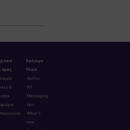
χετικά
Χρήσιμο
ε εμας
Υλικό
ταιρία
Apifon
ress &
101
edia
Messaging
αριέρα
tips
πικοινωνία
What's
new