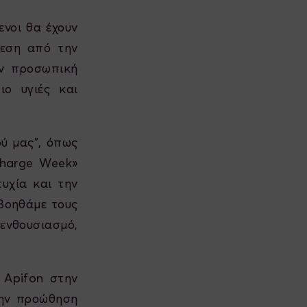
ενοι θα έχουν
δεση από την
ην προσωπική
ιο υγιές και
ύ μας", όπως
charge Week»
τυχία και την
 βοηθάμε τους
ενθουσιασμό,
 Apifon στην
την προώθηση