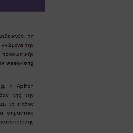
αδεικνύει τη
ε γνώμονα την
ι προσωπικής
έον
week
-
long
ng, η Apifon
δας της την
και το πάθος
να σημαντικό
ικανοποίησης