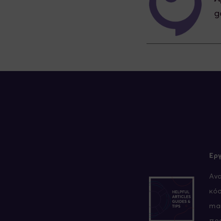
g
Ερ
Aνα
κόσ
mar
πρ