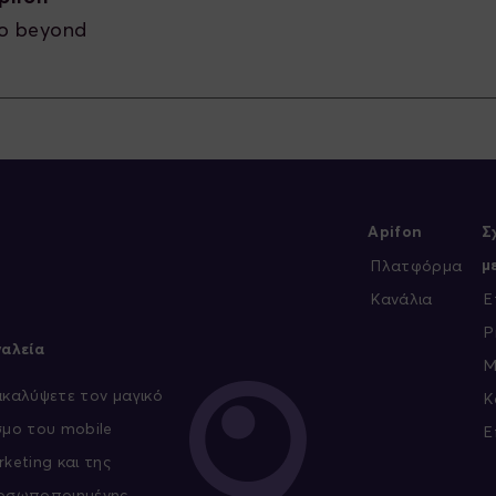
o beyond
Apifon
Σ
μ
Πλατφόρμα
Κανάλια
Ε
P
γαλεία
M
καλύψετε τον μαγικό
Κ
μο του mobile
Ε
keting και της
οσωποποιημένης